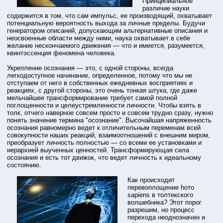
Принципиальное
различие науки
содержится в том, что сам импульс, ее производящий, охватывает
потенциальную вероятность выхода за личные пределы. Будучи
генератором описаний, допускающим альтернативные описания и
неосвоенные области между ними, наука охватывает в себе
желание нескончаемого движения — что и имеется, разумеется,
квинтэссенция феномена человека.
Укрепление осознания — это, с одной стороны, всегда
легкодоступное начинание, определенное, потому что мы не
отступаем от него в собственных ежедневных восприятиях и
реакциях, с другой стороны, это очень тонкая штука, где даже
мельчайшее трансформирование требует самой полной
поглощенности и целеустремленности личности. Чтобы взять в
толк, отчего наверное совсем просто и совсем трудно сразу, нужно
понять значение термина "осознание". Высочайшая напряженность
осознания равномерно ведет к отличительным переменам всей
совокупности наших реакций, взаимоотношений с внешним миром,
преобразует личность полностью — со всеми ее установками и
иерархией выученных ценностей. Трансформирующая сила
осознания и есть тот движок, что ведет личность к идеальному
состоянию.
Как происходит
перевоплощение hото
sapiens в толтекского
волшебника? Этот порог
разрешим, но процесс
перехода неоднозначен и