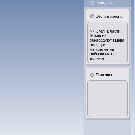
Загадочное
Этο интересно
>>
СМИ: Власти
Эфиопии
обнародуют имена
ведущих
легкоатлетов,
пойманных на
допинге
Полезное