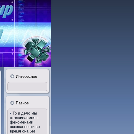
Интересное
Разное
•
То и дело мы
сталкиваемся с
феноменами
осознанности во
время сна без