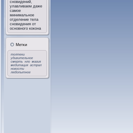
сновидений,
улавливаем даже
самое
минимальное
отделение тела
сновидения от
основного кокона
Метκи
толтеки
удивительное
смерть
нло
магия
медитация
астрал
новости
любопытное