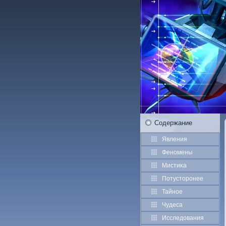
Содержание
Явления
Феномены
Мистиκа
Потустοрοнее
Тайное
Чудеса
Исследования