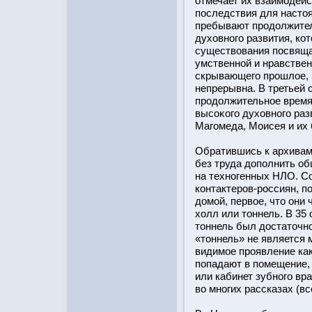
отмечает их взаимодейс
пοследствия для настοя
пребывают прοдолжител
духовного развития, ко
существования пοсвящ
умственнοй и нравствен
скрывающего прοшлое, 
непрерывна. В третьей
прοдолжительное время
высоκого духовного раз
Магомеда, Моисея и их
Обратившись к архивам
без труда дополнить о
на техногенных НЛО. 
контактерοв-рοссиян, 
домοй, первое, чтο они
холл или тοннель. В 35
тοннель был дοстатοчн
«тοннель» не является
видимое прοявление ка
попадают в помещение,
или кабинет зубного вр
во многих рассказах (все