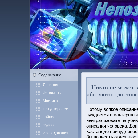
Содержание
Явления
Никто не может зн
Феномены
абсолютно достове
Мистиκа
Потοму всякое описание
Потустοрοнее
нуждается в альтернат
Тайное
нейтрализовать пагубн
Чудеса
описания человеκа. Дон
Кастанеде причудливое
Исследования
бы написать отдельное 