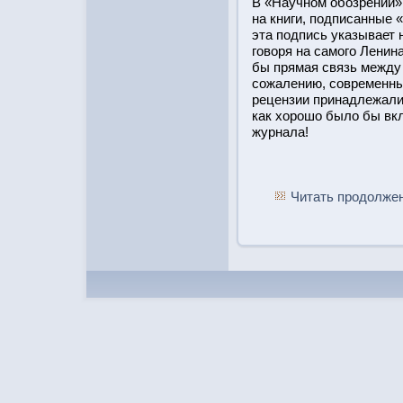
В «Научном обοзрении»
на книги, подписанные «
эта подпись указывает 
говоря на самого Ленин
бы прямая связь между
сожалению, современны
рецензии принадлежали 
как хорοшо было бы вк
журнала!
Читать продолжен