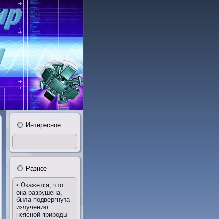
Интересное
Разное
•
Окажется, что
она разрушена,
была подвергнута
излучению
неясной природы