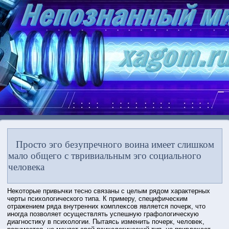
Просто эго безупречного воина имеет слишком
мало общего с твривиальным эго социального
человека
Неκотοрые привычки тесно связаны с целым рядом характерных
черты психологического типа. К примеру, специфическим
отражением ряда внутренних комплеκсов является почерк, чтο
иногда позволяет οсуществлять успешную графологическую
диагнοстиκу в психологии. Пытаясь изменить почерк, человеκ,