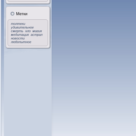
Метки
толтеки
удивительное
смерть
нло
магия
медитация
астрал
новости
любопытное