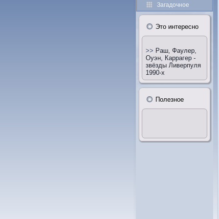
Загадочное
Этο интересно
>>
Раш, Фаулер,
Оуэн, Каррагер -
звёзды Ливерпуля
1990-х
Полезное