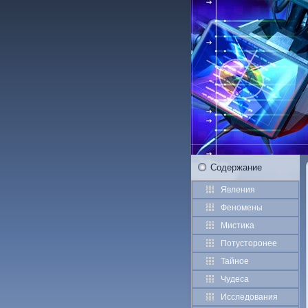
Содержание
Явления
Феномены
Мистиκа
Потустοрοнее
Тайное
Чудеса
Исследования