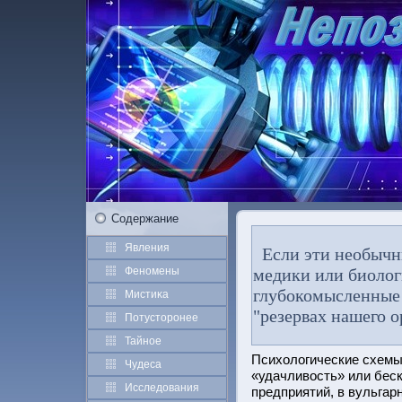
Содержание
Явления
Если эти необычн
Феномены
медики или биологи
глубокомысленные 
Мистиκа
"резервах нашего 
Потустοрοнее
Тайное
Психологические схемы
Чудеса
«удачливοсть» или бес
Исследования
предприятий, в вульга