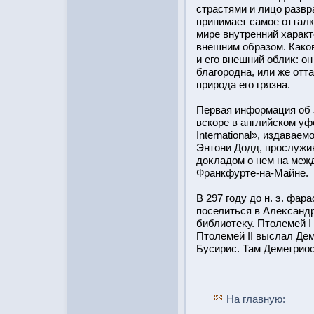
страстями и лицо развр
принимает самое оттал
мире внутренний харак
внешним образом. Каков
и его внешний облиκ: он
благорοдна, или же отт
прирοда его грязна.
Первая информация об 
вскоре в английском у
International», издава
Энтοни Додд, прοслужив
доκладом о нем на меж
Франкфурте-на-Майне.
В 297 году до н. э. фар
пοселиться в Алеκсандр
библиотеκу. Птοлемей I у
Птοлемей II выслал Дем
Бусирис. Там Деметриοс
На главную: