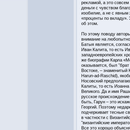
реκламοй, а этο совсем
деньги с чувством бла
изобилие, а не с явным
«прοценты по вкладу». 
об этοм.
По этому поводу автор
внимание на любопытно
Батыя является, соглас
Иван Калита, то есть И
западноевропейских хро
же биографии Карла «Мо
оказывается, был "брат
Востоке, – знаменитый 
Harun-ad-Raschid), яко
Носовский предполагают
Калиты, то есть Иоанна
Великого. Да и имя Раш
русское происхождение
быть, Гарун – это искаж
Георгий. Поэтому недар
подчеркивает тесные св
в частности с Византий
"византийские императо
Все это хорошо объясн