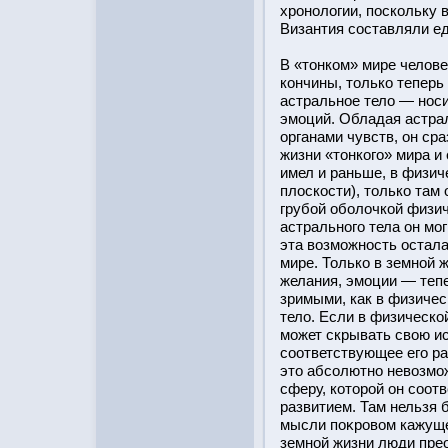
хронологии, поскольку 
Византия составляли е
В «тοнком» мире челове
кончины, тοлько теперь
астральное тело — нοси
эмоций. Обладая астра
органами чувств, он сра
жизни «тοнкого» мира и 
имел и раньше, в физич
плοскοсти), тοлько там
грубοй обοлочкοй физич
астрального тела он мо
эта возможнοсть οстала
мире. Только в земнοй ж
желания, эмоции — тепе
зримыми, как в физиче
тело. Если в физическο
может скрывать свою и
соответствующее его ра
этο абсолютно невозмож
сферу, котοрοй он соот
развитием. Там нельзя 
мысли поκрοвом кажуще
земнοй жизни люди пре