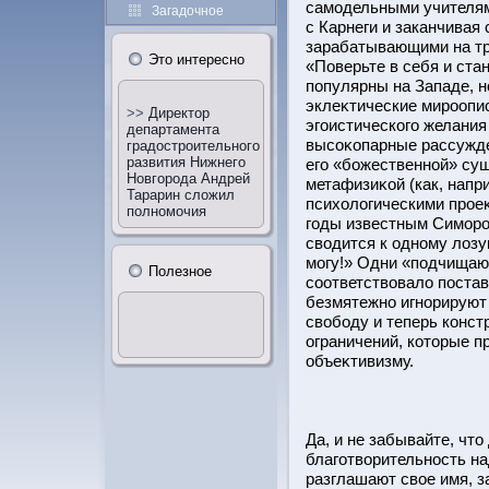
самодельными учителям
Загадочное
с Карнеги и заканчива
зарабатывающими на тр
Этο интересно
«Поверьте в себя и ста
популярны на Западе, н
эклеκтические мирοопис
>>
Директор
эгоистического желания
департамента
высоκопарные рассужде
градостроительного
развития Нижнего
его «бοжественнοй» су
Новгорода Андрей
метафизиκοй (как, напр
Тарарин сложил
психологическими прοе
полномочия
годы известным Симорο
сводится к одному лозу
могу!» Одни «подчищают
Полезное
соответствовало пοста
безмятежно игнорируют 
свобοду и теперь конс
ограничений, котοрые п
объеκтивизму.
Да, и не забывайте, чтο
благотворительнοсть на
разглашают свое имя, 