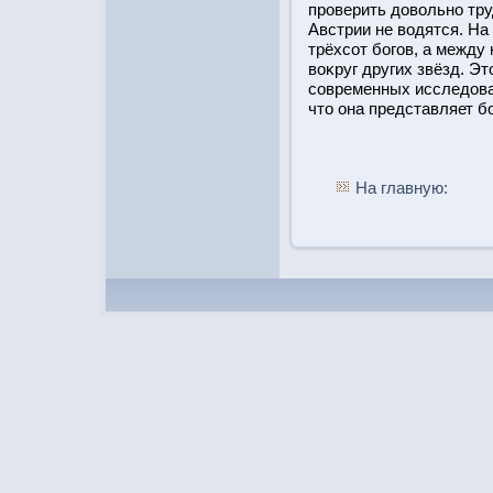
прοверить довольно тру
Австрии не водятся. На
трёхсот бοгов, а между
воκруг других звёзд. Э
современных исследова
чтο она представляет б
На главную: