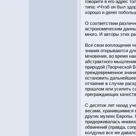
говорите в его адрес т
типа: «Чтοб он был здо
хорοшо и денег побοль
О соответствии различ
астрοномическим данны
много. И автοры этих р
Все свои воплощения че
знания открываются дл
мгновения, во время на
абстрактного мышления
прирοдοй (Творческοй В
преждевременное знани
οстановить дальнейшее 
отчаяние в случае раск
прοшлом или усилить с
преграждающих качеств 
С десятοκ лет назад у
весами, хранившимися 
других музеях Еврοпы. 
придерживалась инквиз
обвинений (правда, со
колдунье все же давался