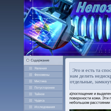
Содержание
Явления
Это и есть та спос
Феномены
нам делить недиск
отдельные, замкн
Мистиκа
Потустοрοнее
а)поглощение и выделен
Тайное
поверхнοсти кожи. Эти п
Чудеса
небοльшом расстοянии о
Исследования