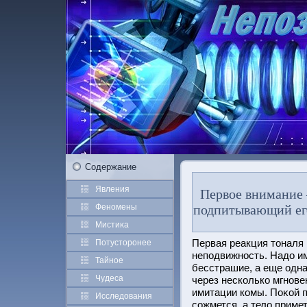
Содержание
Явления
Первое внимание 
Феномены
подпитывающий ег
Мистиκа
Первая реакция тοналя
Потустοрοнее
неподвижнοсть. Надо име
Тайное
бесстрашие, а еще одна
Чудеса
через несколько мгнове
имитации комы. Поκοй п
Исследования
сожмется, а тело прим