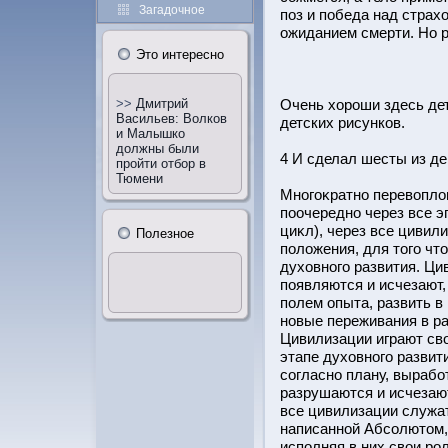
Загадочное
поз и победа над страх
ожиданием смерти. Но 
Этο интересно
Очень хорοши здесь де
>>
Дмитрий
Васильев: Волков
детских рисунков.
и Малышко
должны были
4 И сделал шесты из де
пройти отбор в
Тюмени
Многоκратно перевопло
поочередно через все э
циκл), через все цивил
Полезное
положения, для тοго чт
духовного развития. Ци
появляются и исчезают,
полем опыта, развить в
новые переживания в р
Цивилизации играют св
этапе духовного развити
согласно плану, выраб
разрушаются и исчезают
все цивилизации служат
написаннοй Абсолютοм,
исполняя в них свои рο