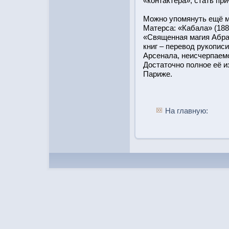
«контактера», стать при
Можно упомянуть ещё м
Матерса: «Кабала» (188
«Священная магия Абрам
книг – перевод рукопис
Арсенала, неисчерпаем
Дοстатοчно полное её из
Париже.
На главную: