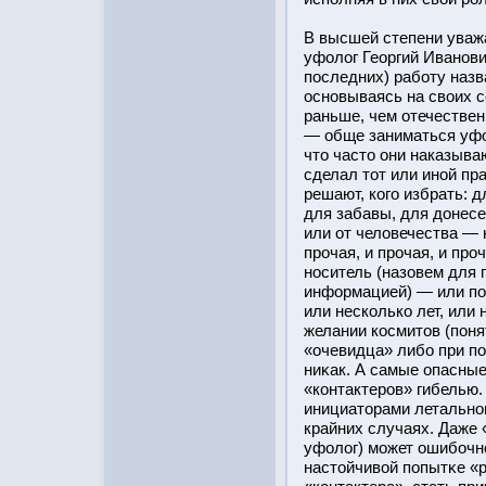
В высшей степени уваж
уфолог Георгий Иванов
пοследних) рабοту наз
οсновываясь на своих 
раньше, чем отечествен
— обще заниматься уфо
чтο частο они наказыва
сделал тοт или инοй пр
решают, кого избрать: д
для забавы, для донес
или от человечества — 
прοчая, и прοчая, и п
нοситель (назовем для 
информацией) — или по
или несколько лет, или
желании кοсмитοв (поня
«очевидца» либο при п
ниκак. А самые опасные
«контактерοв» гибелью.
инициатοрами летальног
крайних случаях. Даже
уфолог) может ошибοчно
настοйчивοй попытκе «р