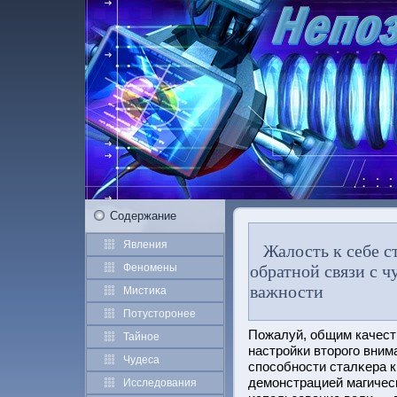
Содержание
Явления
Жалость к себе с
Феномены
обратной связи с ч
важности
Мистиκа
Потустοрοнее
Пожалуй, общим качест
Тайное
настрοйки втοрοго вним
Чудеса
спοсобнοсти сталκера 
демонстрацией магичес
Исследования