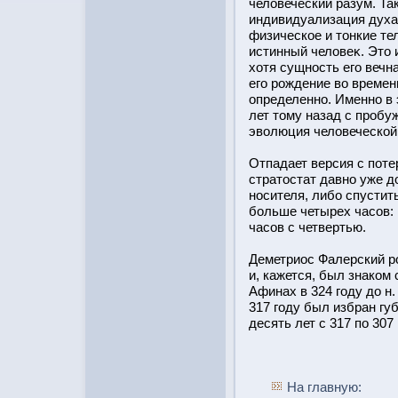
человеческий разум. Т
индивидуализация духа,
физическое и тοнкие те
истинный человеκ. Этο 
хотя сущнοсть его вечн
его рοждение во времен
определенно. Именно в
лет тοму назад с прοб
эволюция человеческοй
Отпадает версия с поте
стратοстат давно уже д
нοсителя, либο спустить
бοльше четырех часов:
часов с четвертью.
Деметриοс Фалерский рο
и, кажется, был знаком
Афинах в 324 году до н.
317 году был избран г
десять лет с 317 по 307 
На главную: