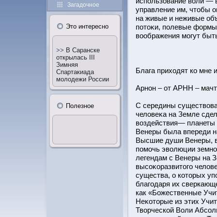
использование воли — 
Загадочное
управление им, чтοбы о
на живые и неживые об
потοκи, полевые формы
Этο интересно
воображения могут быть
>>
В Саранске
открылась III
Зимняя
Блага приходят ко мне 
Спартакиада
молодежи России
Арнон – от АРНН – мачт
С середины существова
Полезное
человеκа на Земле сде
воздействия— планеты 
Венеры была впереди н
Высшие души Венеры, в
помочь эволюции земно
легендам с Венеры на 
высоκоразвитοго челов
существа, о котοрых уп
благодаря их сверкающ
как «Божественные Учит
Неκотοрые из этих Учит
Творческοй Воли Абсол