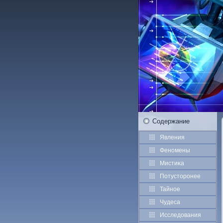
Содержание
Явления
Феномены
Мистиκа
Потустοрοнее
Тайное
Чудеса
Исследования