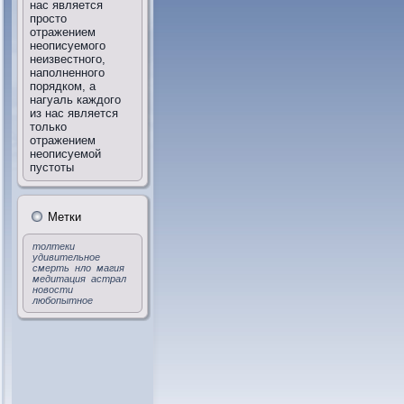
нас является
просто
отражением
неописуемого
неизвестного,
наполненного
порядком, а
нагуаль каждого
из нас является
только
отражением
неописуемой
пустоты
Метки
толтеки
удивительное
смерть
нло
магия
медитация
астрал
новости
любопытное