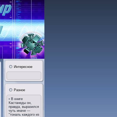
Интересное
Разное
•
В книге
Кастанеды он,
правда, выразился
чуть иначе —
"тональ каждого из