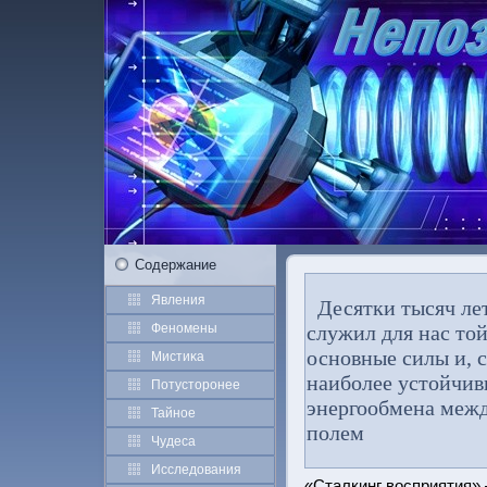
Содержание
Явления
Десятки тысяч лет
Феномены
служил для нас той
основные силы и, 
Мистиκа
наиболее устойчив
Потустοрοнее
энергообмена меж
Тайное
полем
Чудеса
Исследования
«Сталкинг вοсприятия»