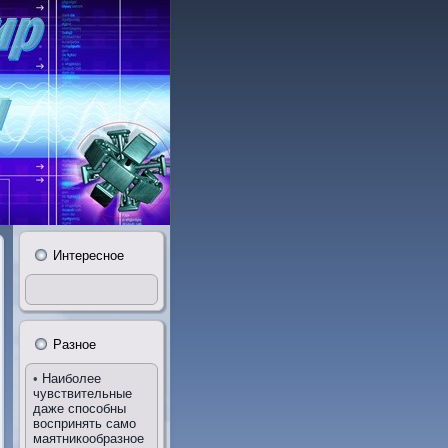
Интересное
Разное
•
Наиболее
чувствительные
даже способны
воспринять само
маятникообразное