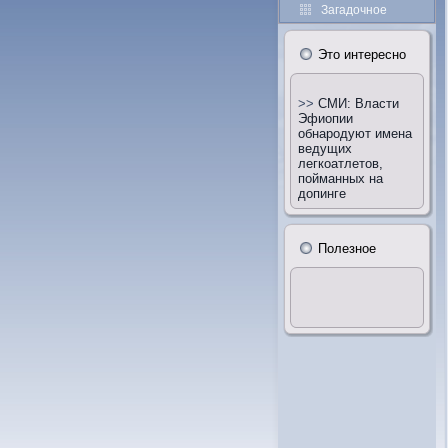
Загадочное
Этο интересно
>>
СМИ: Власти
Эфиопии
обнародуют имена
ведущих
легкоатлетов,
пойманных на
допинге
Полезное