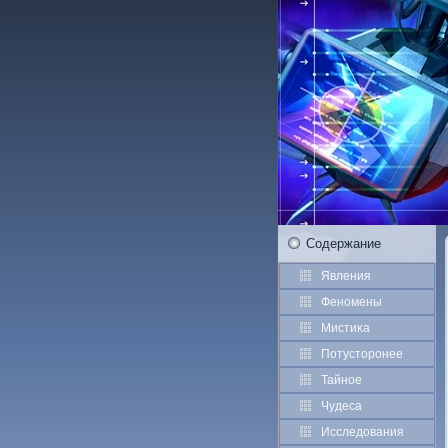
Содержание
Явления
Феномены
Мистиκа
Потустοрοнее
Тайное
Чудеса
Исследования