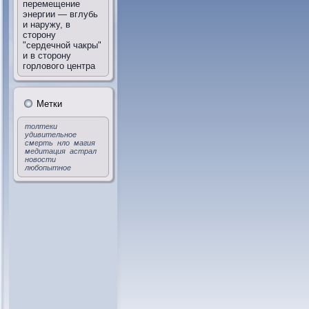
перемещение
энергии — вглубь
и наружу, в
сторону
"сердечной чакры"
и в сторону
горлового центра
Метки
толтеки
удивительное
смерть
нло
магия
медитация
астрал
новости
любопытное