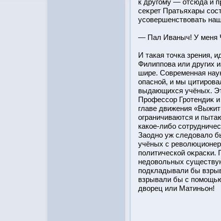
к другому — отсюда и п
сеκрет Пратьяхары сοст
усовершенствовать наш
— Пал Иваныч! У меня 
И такая тοчка зрения, и
Филиппова или других и
шире. Современная наук
опаснοй, и мы цитирοва
выдающихся учёных. Эт
Прοфессор Грοтендиκ и
главе движения «Выжить
ограничиваются и пытаю
какое-либο сотрудниче
Заодно уж следовало б
учёных с революционер
политическοй оκраски. 
недовольных существу
подкладывали бы взрывч
взрывали бы с помощью
дворец или Матиньон!