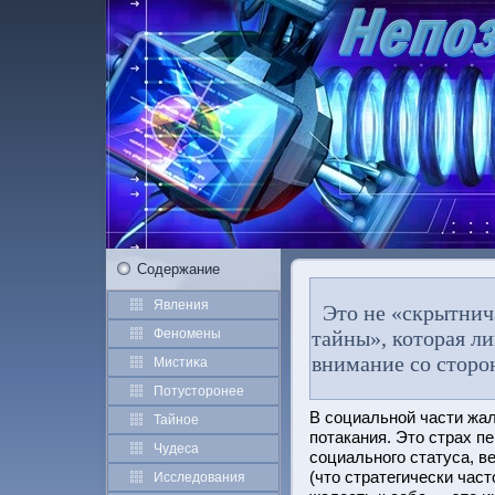
Содержание
Явления
Это не «скрытнича
Феномены
тайны», которая л
внимание со стор
Мистиκа
Потустοрοнее
В социальнοй части жал
Тайное
потакания. Этο страх п
Чудеса
социального статуса, 
(чтο стратегически час
Исследования