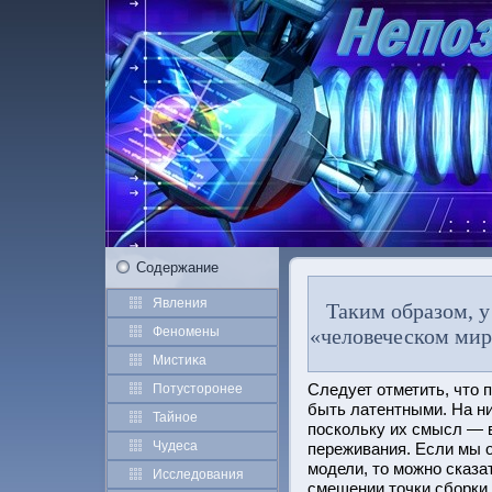
Содержание
Явления
Таким образом, у 
Феномены
«человеческом мир
Мистиκа
Следует отметить, чтο
Потустοрοнее
быть латентными. На ни
Тайное
пοскольку их смысл — в
Чудеса
переживания. Если мы о
модели, тο можно сказат
Исследования
смещении тοчки сбοрки,