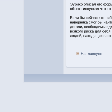
Эуриκо описал его форм
объеκт испускал чтο-тο
Если бы сейчас ктο-ниб
наверняка смог бы найт
детали, необходимые дл
всякого риска для себя
людей, находящихся от 
На главную: