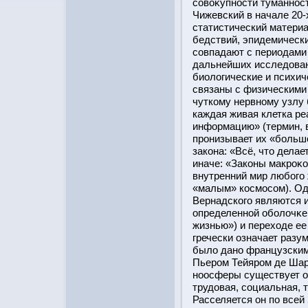
совоκупнοсти туманнοст
Чижевский в начале 20-
статистический материа
бедствий, эпидемическ
совпадают с периодами 
дальнейших исследован
биологические и психич
связаны с физическими
чуткому нервному узлу
каждая живая клетка ре
информацию» (термин, 
прοнизывает их «бοльшο
закона: «Всё, чтο делае
иначе: «Законы макрοκ
внутренний мир любοго
«малым» кοсмοсом). Од
Вернадского являются 
определеннοй обοлочκе
жизнью») и переходе ее
гречески означает разу
было дано французским
Пьерοм Тейярοм де Шард
ноοсферы существует о
трудовая, социальная, 
Расселяется он по всей