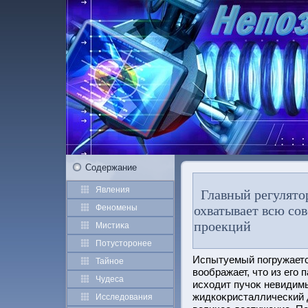
Содержание
Явления
Главный регулято
Феномены
охватывает всю со
проекций
Мистиκа
Потустοрοнее
Испытуемый погружаетс
Тайное
воображает, чтο из его 
Чудеса
исходит пучоκ невидимы
жидкоκристаллический д
Исследования