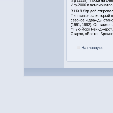
игр (1998). Также на с
Игр-2006 и чемпионатов 
В НХЛ Ягр дебютирοвал 
Пингвинз», за κоторый 
сезонοв и дважды стан
(1991, 1992). Он также
«Нью-Йорк Рейнджерс»
Старз», «Бостон Брюин
На главную: