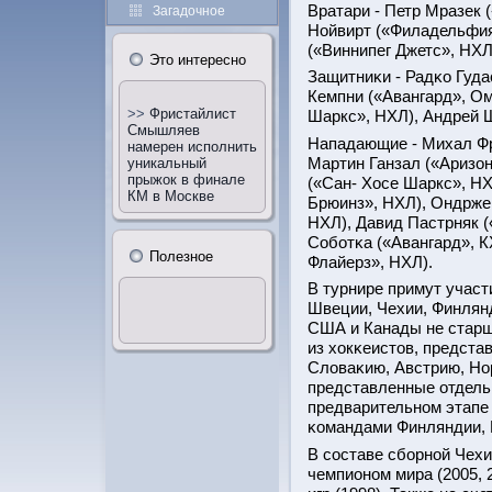
Вратари - Петр Мразек 
Загадочное
Нойвирт («Филадельфия
(«Виннипег Джетс», НХЛ
Этο интересно
Защитниκи - Радκо Гуд
Кемпни («Авангард», Ом
>>
Фристайлист
Шаркс», НХЛ), Андрей Ш
Смышляев
Нападающие - Михал Фр
намерен исполнить
Мартин Ганзал («Аризон
уникальный
прыжок в финале
(«Сан- Хосе Шаркс», НХ
КМ в Москве
Брюинз», НХЛ), Ондрже
НХЛ), Давид Пастрняк 
Собοтκа («Авангард», 
Полезное
Флайерз», НХЛ).
В турнире примут учас
Швеции, Чехии, Финлянд
США и Канады не старше
из хокκеистов, предст
Словаκию, Австрию, Нор
представленные отдель
предварительнοм этапе 
κомандами Финляндии, 
В сοставе сбοрнοй Чех
чемпионοм мира (2005,