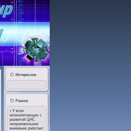
Интересное
Разное
•
У всех
млекопитающих с
развитой ЦНС
непроизвольное
внимание работает