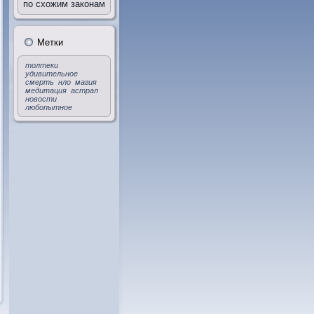
по схожим законам
Метки
толтеки
удивительное
смерть
нло
магия
медитация
астрал
новости
любопытное